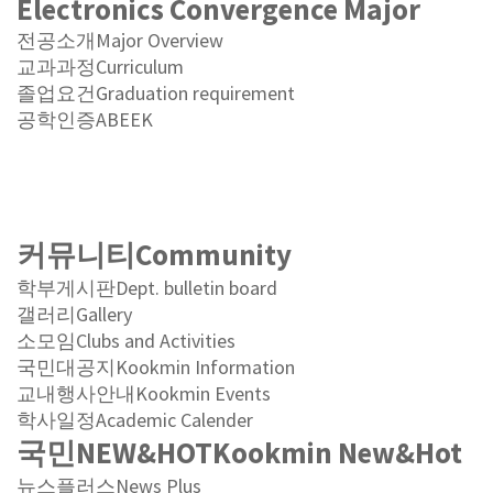
Electronics Convergence Major
전공소개
Major Overview
교과과정
Curriculum
졸업요건
Graduation requirement
공학인증
ABEEK
커뮤니티
Community
학부게시판
Dept. bulletin board
갤러리
Gallery
소모임
Clubs and Activities
국민대공지
Kookmin Information
교내행사안내
Kookmin Events
학사일정
Academic Calender
국민NEW&HOT
Kookmin New&Hot
뉴스플러스
News Plus